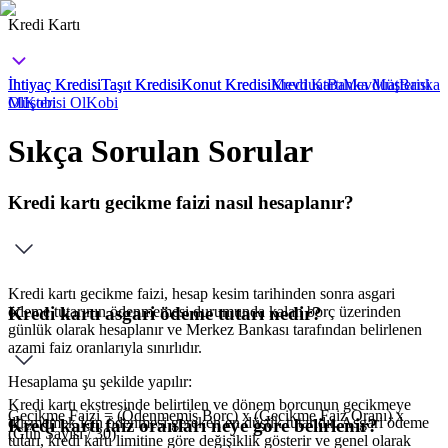
Kredi Kartı
İhtiyaç Kredisi
İhtiyaç Kredisi
Taşıt Kredisi
Taşıt Kredisi
Konut Kredisi
Konut Kredisi
Mevduat
Kredi Kartı
Banka Müşterisi
Mevduat
Banka
Ol
Müşterisi Ol
Kobi
Kobi
Sıkça Sorulan Sorular
Kredi kartı gecikme faizi nasıl hesaplanır?
Kredi kartı gecikme faizi, hesap kesim tarihinden sonra asgari
ödeme tutarının ödenmemesi durumunda kalan borç üzerinden
Kredi kartı asgari ödeme tutarı nedir?
günlük olarak hesaplanır ve Merkez Bankası tarafından belirlenen
azami faiz oranlarıyla sınırlıdır.
Hesaplama şu şekilde yapılır:
Kredi kartı ekstresinde belirtilen ve dönem borcunun gecikmeye
Gecikme Faizi = (Ödenmemiş Borç) x (Gecikme Faiz Oranı) x
düşmemek için ödenmesi gereken en düşük tutarıdır. Asgari ödeme
Kredi kartı faiz oranları neye göre belirlenir?
(Gün Sayısı / 30)
tutarı, kredi kartı limitine göre değişiklik gösterir ve genel olarak