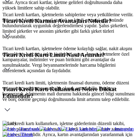
sunar. Ayrıca ticari kartlar, işletme gelirleri doğrultusunda daha
yüksek limitlere sahip olabilir.
Ticari kredi kartları, işletmelerin sahiplerine veya yetkililerine verilir.
Başvuran işletmenin yasal statüsü ve kredi geçmişi göz önünde
Ticari Kredi Kartının Avantajları Nelerdir?
bulundurularak uygunluk değerlendirmesi yapılır. Şahıs şirketleri,
limited şirketler ve anonim şirketler gibi farklı şirket türleri
başvurabilir.
Ticari kredi kartları, işletmelere ödeme kolaylığı sağlar, nakit akışını
düzenler ve harcama takip sistemleri sunar. Ayrıca işletmelere özel
Ticari Kredi Kartı Limiti Nasıl Arttırılır?
kampanyalar, indirimler ve puan birikimi gibi avantajlar da
sunulmaktadır. Vergi beyannamelerinde harcama bilgilerini
düzenlemek açısından da faydalıdır.
Ticari kredi kartı limiti, işletmenin finansal durumu, ödeme düzeni
ve geçmiş performansına bağlı olarak arttırılabilir. Bankaya
Ticari Kredi Kartı Kullanırken Nelere Dikkat
başvurarak, işletmenin mali durumu hakkında güncel bilgi sunulması
Edilmelidir?
ve borç ödeme geçmişi doğrultusunda limit artırımı talep edilebilir.
Ticari kredi kartı kullanırken, işletme giderlerinin düzenli takibi,
ödeme planına sadık kalınması ve kredi kartı borçlarının zamanında
ödenmesi önemlidir. Ayrıca, kartın avantajlarından yararlanmak için