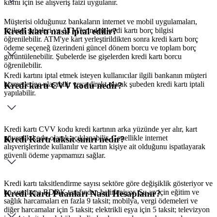
kısmı için ise alışveriş faizi uygulanır.
Müşterisi olduğunuz bankaların internet ve mobil uygulamaları,
fiziksel şubeleri ve ATM'lerinden kredi kartı borç bilgisi
Kredi kartı nasıl iptal edilir?
öğrenilebilir. ATM'ye kart yerleştirildikten sonra kredi kartı borç
ödeme seçeneğ üzerindeni güncel dönem borcu ve toplam borç
görüntülenebilir. Şubelerde ise gişelerden kredi kartı borcu
öğrenilebilir.
Kredi kartını iptal etmek isteyen kullanıcılar ilgili bankanın müşteri
hizmetlerine ulaşabilir veya direkt olarak şubeden kredi kartı iptali
Kredi kartı CVV kodu nedir?
yapılabilir.
Kredi kartı CVV kodu kredi kartının arka yüzünde yer alır, kart
güvenlik kodu olarak açıklanabilir. Genellikle internet
Kredi Kartı taksit sınırı nedir?
alışverişlerinde kullanılır ve kartın kişiye ait olduğunu ispatlayarak
güvenli ödeme yapmamızı sağlar.
Kredi kartı taksitlendirme sayısı sektöre göre değişiklik gösteriyor ve
bu sınırlama BDDK tarafından belirleniyor. Şu an için eğitim ve
Kredi Kartı Puanları Nasıl Hesaplanır?
sağlık harcamaları en fazla 9 taksit; mobilya, vergi ödemeleri ve
diğer harcamalar için 5 taksit; elektrikli eşya için 5 taksit; televizyon