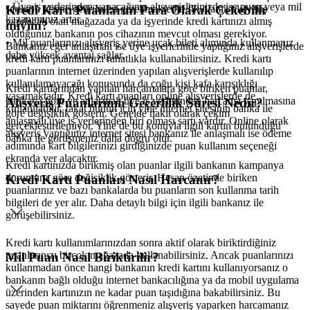
• Üye iş yerlerinden yapacağınız alışverişlerinizde ise puan veya mil
şartların yerine getirilmesi gerekmektedir. İlk olarak alışveriş
Kredi Kartı Puanlarını Para Olarak Çekebilir
kazanımınız artar.
yapılacak olan mağazada ya da işyerinde kredi kartınızı almış
miyim?
olduğunuz bankanın pos cihazının mevcut olması gerekiyor.
• Mil puanlarınızı alışveriş yerine uçak bileti alımında kullanmanız
Bankanız eğer anlaşmalı ise üye işyerlerinde yaptığınız alışverişlerde
daha yüksek avantaj sağlar.
kredi kartı puanlarınızı rahatlıkla kullanabilirsiniz. Kredi kartı
puanlarının internet üzerinden yapılan alışverişlerde kullanılıp
kullanılamayacağı konusunda da çoğu kişi kafa karışıklığı
Kredi kartlarından yapılan harcamalara göre biriken puanlar,
yaşamaktadır. Kredi kartı puanları online alışverişlerde de
bankaya göre ve anlaşmalı üye iş yerlerinden harcama yapılmasına
Alışveriş Puanlarının Geçerlilik Süresi Nedir?
kullanılabilir, fakat bunun için yine internet sitesinin banka ile
göre değişiklik gösterir. Genelde nakit olarak çekim
anlaşmalı üye iş yerlerinden biri olması şartı vardır. Online olarak
gerçekleştirilemiyor. Yine de bu konuyla ilgili kartın bulunduğu
alışveriş yaptığınız internet sitesi bankanız ile anlaşmalı ise ödeme
banka ile görüşmeniz daha doğru olur.
adımında kart bilgilerinizi girdiğinizde puan kullanım seçeneği
ekranda yer alacaktır.
Kredi kartınızda birikmiş olan puanlar ilgili bankanın kampanya
durumuna göre değişiklik gösterir. Hesap özetinde biriken
Kredi Kartı Puanları Nasıl Harcanır?
puanlarınız ve bazı bankalarda bu puanların son kullanma tarih
bilgileri de yer alır. Daha detaylı bilgi için ilgili bankanız ile
görüşebilirsiniz.
Kredi kartı kullanımlarınızdan sonra aktif olarak biriktirdiğiniz
puanlarınızı birçok mağazada kullanabilirsiniz. Ancak puanlarınızı
Mil Puan Nasıl Biriktirilir?
kullanmadan önce hangi bankanın kredi kartını kullanıyorsanız o
bankanın bağlı olduğu internet bankacılığına ya da mobil uygulama
üzerinden kartınızın ne kadar puan taşıdığına bakabilirsiniz. Bu
sayede puan miktarını öğrenmeniz alışveriş yaparken harcamanız