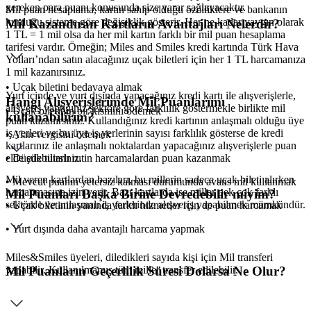
gereken para puanı konusunda size yarar sağlayacaktır.
Mil puan hesaplama, kartın sahip olduğu özelliklere ve bankanın
kurduğu sisteme göre değişiklik gösterir. Her ne kadar yaygın olarak
Mil Kazandıran Kartların Avantajları Nelerdir?
1 TL = 1 mil olsa da her mil kartın farklı bir mil puan hesaplama
tarifesi vardır. Örneğin; Miles and Smiles kredi kartında Türk Hava
Yolları’ndan satın alacağınız uçak biletleri için her 1 TL harcamanıza
1 mil kazanırsınız.
• Uçak biletini bedavaya almak
Yurt içinde ve yurt dışında yapacağınız kredi kartı ile alışverişlerle,
Hangi Alışverişlerimde Mil Puanlarımı
alışveriş yaptığınız sektöre göre farklılık göstermekle birlikte mil
• Uçak biletinin bir kısmını ödemek
kullanabilirim?
puan kazanırsınız. Kullandığınız kredi kartının anlaşmalı olduğu üye
iş yerleri ve bu üye iş yerlerinin sayısı farklılık gösterse de kredi
• Alan vergisini ödemek
kartlarınız ile anlaşmalı noktalardan yapacağınız alışverişlerle puan
• Düşük tutarlı rutin harcamalardan puan kazanmak
elde edebilirsiniz.
Mil veren kartlardan bazıları, bu millerin sadece uçak bileti alırken
• Mevcut puanın yetersiz kalması durumunda avans mil kullanmak
harcanmasına izin verir. Bazı kartlarda ise miller pek çok farklı
Mil Puanları Başka Birine Devredebilir miyim?
sektörde ve anlaşmalı iş yerlerinde alışveriş yapabilmek mümkündür.
• Uçak biletinin yanında farklı hizmetler için de puan harcamak
• Yurt dışında daha avantajlı harcama yapmak
Miles&Smiles üyeleri, diledikleri sayıda kişi için Mil transferi
yapabilir. Kullanılmamış tüm miller transfer edilebilir.
Mil Puanların Geçerlilik Süresi Dolarsa Ne Olur?