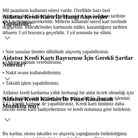
Mil puanların kullanım süresi vardır. Özellikle bazı özel
kampanyalarla kazandığınız mil puanların son kullanım tarihine
Aidatsız Kredi Kartı İle Hangi Alışverişler
dikkat etmeniz gerekebilir. Millerin kullanım süresi kart özelinde
Yapılabilir?
değişebilir. Miles&Smiles kartınızda miller, kazandığınız tarihten
itibaren 3 yıl boyunca geçerlidir. 3 yıl sonunda ise silinir.
• Size sunulan limitler dâhilinde alışveriş yapabilirsiniz.
Aidatsız Kredi Kartı Başvurusu İçin Gerekli Şartlar
• Ödeme talimatı verebilirsiniz.
Nelerdir?
• Nakit avans kullanabilirsiniz.
• Taksitli işlem yapabilirsiniz.
Aidatsız kredi kartlarına yıllık herhangi bir aidat ücreti olmadığı için
belirli limitleri olan kartlara herkes sahip olabilir. Başvuru işlemini
Aidatsız Kredi Kartları İle Puan Kazanmak
T.C. kimlik kartınız ile yapabilirsiniz. Kredi kartı limitiniz daha
Mümkün mü?
önceki kredi kartı faaliyetlerinize ve kredi notunuza göre belirlenir.
Bu kartlar, ekstra taksitler ve alışveriş yaptığınızda biriktirdiğiniz