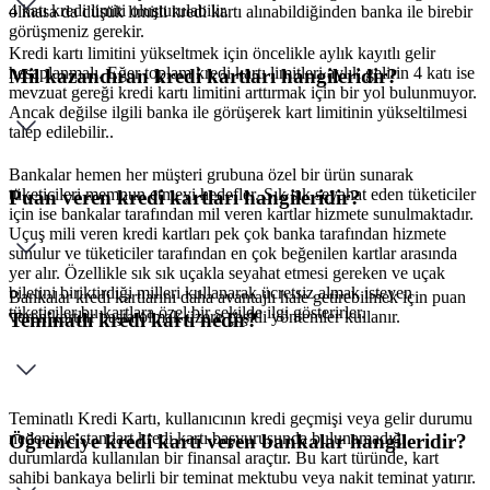
4 katı kredi limiti oluşturulabilir.
olmasa da düşük limitli kredi kartı alınabildiğinden banka ile birebir
görüşmeniz gerekir.
Kredi kartı limitini yükseltmek için öncelikle aylık kayıtlı gelir
hesaplanmalı. Eğer toplam kredi kartı limitleri aylık gelirin 4 katı ise
Mil kazandıran kredi kartları hangileridir?
mevzuat gereği kredi kartı limitini arttırmak için bir yol bulunmuyor.
Ancak değilse ilgili banka ile görüşerek kart limitinin yükseltilmesi
talep edilebilir..
Bankalar hemen her müşteri grubuna özel bir ürün sunarak
tüketicileri memnun etmeyi hedefler. Sık sık seyahat eden tüketiciler
Puan veren kredi kartları hangileridir?
için ise bankalar tarafından mil veren kartlar hizmete sunulmaktadır.
Uçuş mili veren kredi kartları pek çok banka tarafından hizmete
sunulur ve tüketiciler tarafından en çok beğenilen kartlar arasında
yer alır. Özellikle sık sık uçakla seyahat etmesi gereken ve uçak
biletini biriktirdiği milleri kullanarak ücretsiz almak isteyen
Bankalar kredi kartlarını daha avantajlı hale getirebilmek için puan
tüketiciler bu kartlara özel bir şekilde ilgi gösterirler.
veren kartlar başta olmak üzere çeşitli yöntemler kullanır.
Teminatlı kredi kartı nedir?
Teminatlı Kredi Kartı, kullanıcının kredi geçmişi veya gelir durumu
nedeniyle standart kredi kartı başvurusunda bulunamadığı
Öğrenciye kredi kartı veren bankalar hangileridir?
durumlarda kullanılan bir finansal araçtır. Bu kart türünde, kart
sahibi bankaya belirli bir teminat mektubu veya nakit teminat yatırır.