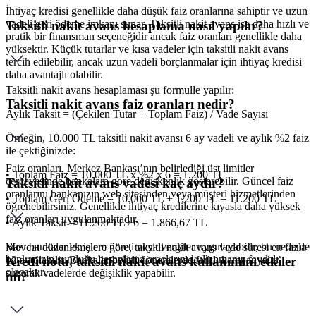
İhtiyaç kredisi genellikle daha düşük faiz oranlarına sahiptir ve uzun
vadeli geri ödeme imkanı sunar. Taksitli nakit avans ise daha hızlı ve
Taksitli nakit avans hesaplama nasıl yapılır?
pratik bir finansman seçeneğidir ancak faiz oranları genellikle daha
yüksektir. Küçük tutarlar ve kısa vadeler için taksitli nakit avans
tercih edilebilir, ancak uzun vadeli borçlanmalar için ihtiyaç kredisi
daha avantajlı olabilir.
Taksitli nakit avans hesaplaması şu formülle yapılır:
Taksitli nakit avans faiz oranları nedir?
Aylık Taksit = (Çekilen Tutar + Toplam Faiz) / Vade Sayısı
Örneğin, 10.000 TL taksitli nakit avansı 6 ay vadeli ve aylık %2 faiz
ile çektiğinizde:
Faiz oranları, Merkez Bankası’nın belirlediği üst limitler
• Toplam Faiz = 10.000 TL x %2 x 6 = 1.200 TL
çerçevesinde bankalara göre değişkenlik gösterebilir. Güncel faiz
Taksitli nakit avans vadesi kaç aydır?
oranlarını bankanızın web sitesinden veya müşteri hizmetlerinden
• Toplam Geri Ödeme = 10.000 TL + 1.200 TL = 11.200 TL
öğrenebilirsiniz. Genellikle ihtiyaç kredilerine kıyasla daha yüksek
faiz oranları uygulanmaktadır.
• Aylık Taksit = 11.200 TL / 6 = 1.866,67 TL
Bazı bankalar ek işlem ücreti veya vergiler uygulayabilir, bu nedenle
Mevcut düzenlemelere göre, taksitli nakit avans vade süresi en fazla
bankanızın sunduğu hesaplama araçlarını kullanmanız faydalı
12 ay olabilir. Bankalar belirli dönemlerde farklı kampanyalar
Kredi notu, taksitli nakit avans kullanımını etkiler
olacaktır.
sunarak vadelerde değişiklik yapabilir.
mi?