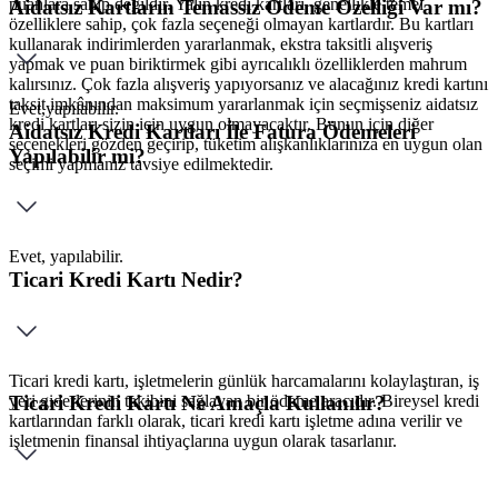
puanlara sahip değildir. Yalın kredi kartları, genellikle temel
Aidatsız Kartların Temassız Ödeme Özelliği Var mı?
özelliklere sahip, çok fazla seçeneği olmayan kartlardır. Bu kartları
kullanarak indirimlerden yararlanmak, ekstra taksitli alışveriş
yapmak ve puan biriktirmek gibi ayrıcalıklı özelliklerden mahrum
kalırsınız. Çok fazla alışveriş yapıyorsanız ve alacağınız kredi kartını
taksit imkânından maksimum yararlanmak için seçmişseniz aidatsız
Evet,yapılabilir.
kredi kartları sizin için uygun olmayacaktır. Bunun için diğer
Aidatsız Kredi Kartları İle Fatura Ödemeleri
seçenekleri gözden geçirip, tüketim alışkanlıklarınıza en uygun olan
Yapılabilir mi?
seçimi yapmanız tavsiye edilmektedir.
Evet, yapılabilir.
Ticari Kredi Kartı Nedir?
Ticari kredi kartı, işletmelerin günlük harcamalarını kolaylaştıran, iş
yeri giderlerinin takibini sağlayan bir ödeme aracıdır. Bireysel kredi
Ticari Kredi Kartı Ne Amaçla Kullanılır?
kartlarından farklı olarak, ticari kredi kartı işletme adına verilir ve
işletmenin finansal ihtiyaçlarına uygun olarak tasarlanır.