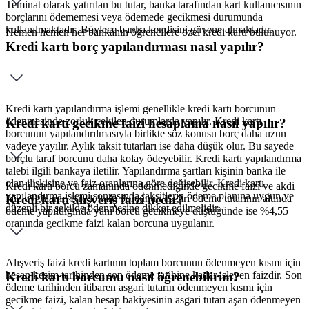
Teminat olarak yatırılan bu tutar, banka tarafından kart kullanıcısının
borçlarını ödememesi veya ödemede gecikmesi durumunda
kullanılmaktadır. Böylece banka kendisini güvene almaktadır.
Hemen hemen her bankanın öğrencilere özel kredi kartı bulunuyor.
Kredi kartı borç yapılandırması nasıl yapılır?
Kredi kartı yapılandırma işlemi genellikle kredi kartı borcunun
ödenmesinde zorluk çekilen durumlarda yapılır. Kredi kartı
Kredi kartı gecikme faizi hesaplama nasıl yapılır?
borcunun yapılandırılmasıyla birlikte söz konusu borç daha uzun
vadeye yayılır. Aylık taksit tutarları ise daha düşük olur. Bu sayede
borçlu taraf borcunu daha kolay ödeyebilir. Kredi kartı yapılandırma
talebi ilgili bankaya iletilir. Yapılandırma şartları kişinin banka ile
olan ilişkisine ve faiz oranlarına göre değişebilir. Kredi kartı
Kredi kartı borcu zamanında ödenmediğinde gecikme faizi ve akdi
yapılandırma işlemi sonrasında taksitlerin ödeme planına uygun ve
faiz uygulanır. Kredi kartı borcunun asgari ödeme tutarının altında
Kredi kartı alışveriş faizi nedir?
düzenli bir şekilde ödenmesine dikkat edilmelidir.
ödeme yapıldığında yani borcu gecikmeye düştüğünde ise %4,55
oranında gecikme faizi kalan borcuna uygulanır.
Alışveriş faizi kredi kartının toplam borcunun ödenmeyen kısmı için
hesap kesim tarihinden son ödeme tarihine kadar işleyen faizdir. Son
Kredi kartı borcumu nasıl öğrenebilirim?
ödeme tarihinden itibaren asgari tutarın ödenmeyen kısmı için
gecikme faizi, kalan hesap bakiyesinin asgari tutarı aşan ödenmeyen