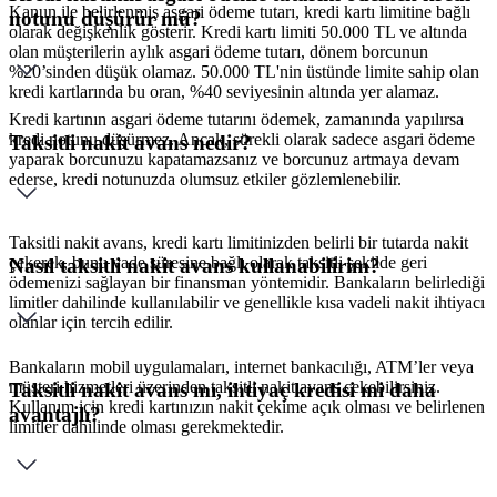
Kanun ile belirlenmiş asgari ödeme tutarı, kredi kartı limitine bağlı
notunu düşürür mü?
olarak değişkenlik gösterir. Kredi kartı limiti 50.000 TL ve altında
olan müşterilerin aylık asgari ödeme tutarı, dönem borcunun
%20’sinden düşük olamaz. 50.000 TL'nin üstünde limite sahip olan
kredi kartlarında bu oran, %40 seviyesinin altında yer alamaz.
Kredi kartının asgari ödeme tutarını ödemek, zamanında yapılırsa
kredi notunu düşürmez. Ancak, sürekli olarak sadece asgari ödeme
Taksitli nakit avans nedir?
yaparak borcunuzu kapatamazsanız ve borcunuz artmaya devam
ederse, kredi notunuzda olumsuz etkiler gözlemlenebilir.
Taksitli nakit avans, kredi kartı limitinizden belirli bir tutarda nakit
çekerek, bunu vade süresine bağlı olarak taksitli şekilde geri
Nasıl taksitli nakit avans kullanabilirim?
ödemenizi sağlayan bir finansman yöntemidir. Bankaların belirlediği
limitler dahilinde kullanılabilir ve genellikle kısa vadeli nakit ihtiyacı
olanlar için tercih edilir.
Bankaların mobil uygulamaları, internet bankacılığı, ATM’ler veya
müşteri hizmetleri üzerinden taksitli nakit avans çekebilirsiniz.
Taksitli nakit avans mı, ihtiyaç kredisi mi daha
Kullanım için kredi kartınızın nakit çekime açık olması ve belirlenen
avantajlı?
limitler dahilinde olması gerekmektedir.