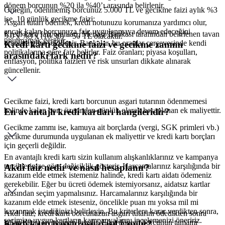
dönem borcunun %20 ila %40’ı arasında belirlenir.
Örneğin, ödenmemiş borcunuz 5.000 TL ve gecikme faizi aylık %3
ise, 10 günlük gecikme faizi:
Asgari tutarı ödemek, kredi notunuzu korumanıza yardımcı olur,
ancak kalan borcunuza faiz uygulanmaya devam edeceğini
Kredi kartı faiz oranları, Merkez Bankası tarafından belirlenen tavan
5.0 x %3 x (10/30) = 50 TL olacaktır.
unutmamak gerekir.
oranlara göre şekillenir. Bankalar, bu oranlar çerçevesinde kendi
Kredi kartı gecikme faizi ve gecikme zammı
politikalarına göre faiz belirler. Faiz oranları; piyasa koşulları,
arasındaki fark nedir?
enflasyon, politika faizleri ve risk unsurları dikkate alınarak
güncellenir.
Gecikme faizi, kredi kartı borcunun asgari tutarının ödenmemesi
halinde kalan borç üzerinden günlük olarak hesaplanan ek maliyettir.
En avantajlı kredi kartları hangileridir?
Gecikme zammı ise, kamuya ait borçlarda (vergi, SGK primleri vb.)
gecikme durumunda uygulanan ek maliyettir ve kredi kartı borçları
için geçerli değildir.
En avantajlı kredi kartı sizin kullanım alışkanlıklarınız ve kampanya
tercihlerinize göre değişiklik gösterir. Harcamalarınız karşılığında bir
Akdi faiz nedir ve nasıl hesaplanır?
kazanım elde etmek istemeniz halinde, kredi kartı aidatı ödemeniz
gerekebilir. Eğer bu ücreti ödemek istemiyorsanız, aidatsız kartlar
arasından seçim yapmalısınız. Harcamalarınız karşılığında bir
kazanım elde etmek isteseniz, öncelikle puan mı yoksa mil mi
kazanmak istediğinizi belirleyin. Bu kriterlere karar verdikten sonra,
Akdi faiz, kredi kartı borcunuzun asgari tutarını ödedikten sonra
seçimize uygun kartların kampanyalarını incelemenizi öneririz.
kalan tutara uygulanan faizdir. Eğer dönem borcunun tamamı
Kredi kartı başvurusu nasıl yapılır?