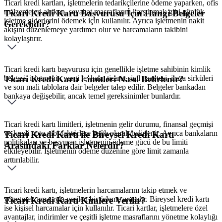
Ticari kredi kartları, işletmelerin tedarikçilerine ödeme yaparken, ofis
malzemeleri alırken, seyahat masraflarını karşılamak gibi günlük
Ticari Kredi Kartı Başvurusu İçin Hangi Belgeler
işletme giderlerini ödemek için kullanılır. Ayrıca işletmenin nakit
Gereklidir?
akışını düzenlemeye yardımcı olur ve harcamaların takibini
kolaylaştırır.
Ticari kredi kartı başvurusu için genellikle işletme sahibinin kimlik
belgesi, işletmenin vergi levhası, ticaret sicil gazetesi, imza sirküleri
Ticari Kredi Kartı Limitleri Nasıl Belirlenir?
ve son mali tablolara dair belgeler talep edilir. Belgeler bankadan
bankaya değişebilir, ancak temel gereksinimler bunlardır.
Ticari kredi kartı limitleri, işletmenin gelir durumu, finansal geçmişi
ve kredi notu gibi faktörlere bağlı olarak belirlenir. Ayrıca bankaların
Ticari Kredi Kartı ile Bireysel Kredi Kartı
politikaları ve başvuran işletmenin ödeme gücü de bu limiti
Arasındaki Farklar Nelerdir?
etkileyebilir. İşletmenin ödeme düzenine göre limit zamanla
arttırılabilir.
Ticari kredi kartı, işletmelerin harcamalarını takip etmek ve
yönetmek amacıyla verilen bir ödeme aracıdır. Bireysel kredi kartı
Ticari Kredi Kartı Kimlere Verilir?
ise kişisel harcamalar için kullanılır. Ticari kartlar, işletmelere özel
avantajlar, indirimler ve çeşitli işletme masraflarını yönetme kolaylığı