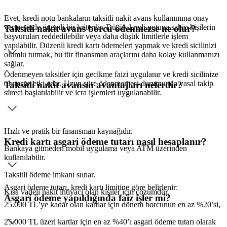
Evet, kredi notu bankaların taksitli nakit avans kullanımına onay
vermesinde önemli bir kriterdir. Düşük kredi notuna sahip kişilerin
Taksitli nakit avans borcu ödenmezse ne olur?
başvuruları reddedilebilir veya daha düşük limitlerle işlem
yapılabilir. Düzenli kredi kartı ödemeleri yapmak ve kredi sicilinizi
olumlu tutmak, bu tür finansman araçlarını daha kolay kullanmanızı
sağlar.
Ödenmeyen taksitler için gecikme faizi uygulanır ve kredi sicilinize
olumsuz etki eder. Uzun süre ödenmemesi durumunda yasal takip
Taksitli nakit avansın avantajları nelerdir?
süreci başlatılabilir ve icra işlemleri uygulanabilir.
Hızlı ve pratik bir finansman kaynağıdır.
Kredi kartı asgari ödeme tutarı nasıl hesaplanır?
Bankaya gitmeden mobil uygulama veya ATM üzerinden
kullanılabilir.
Taksitli ödeme imkanı sunar.
Asgari ödeme tutarı, kredi kartı limitine göre belirlenir:
Kısa vadeli nakit ihtiyacı olan kişiler için çözümdür.
Asgari ödeme yapıldığında faiz işler mi?
25.000 TL’ye kadar olan kartlar için dönem borcunun en az %20’si,
25.000 TL üzeri kartlar için en az %40’ı asgari ödeme tutarı olarak