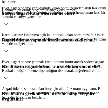
belirlenir.
Evet, asgari ödeme yapıldığında kalan borç üzerinden akdi faiz oranı
Bankalar, bu oranları artırabilir ancak düşüremez.
işlemeye devam eder. Ödeme gününden itibaren hesaplanan faiz, bir
Sadece asgari tutar ödersem ne olur?
sonraki ekstreye yansıtılır.
Kredi kartınız kullanıma açık kalır ancak kalan borcunuza faiz işler.
Düzenli olarak sadece asgari tutar ödenirse borç büyüyebilir ve uzun
Asgari ödeme yapmak kredi notunu etkiler mi?
vadede maliyet artar.
Evet, asgari ödeme yapmak kredi notunu korur ancak sadece asgari
tutar ödemek uzun vadede kredi notunun düşmesine neden olabilir.
Kredi kartı asgari ödeme sonrası faiz oranı nedir?
Bankalar, düşük ödeme alışkanlığını risk olarak değerlendirebilir.
Asgari ödeme sonrası kalan borç için akdi faiz oranı uygulanır. Bu
oran, Merkez Bankası tarafından belirlenen tavan sınırları içinde
Kredi kartı gecikme faizi üzerine hangi vergiler
bankalar tarafından belirlenir.
uygulanır?