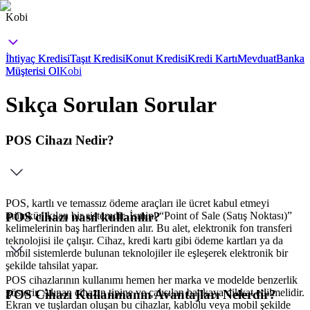
Kobi
İhtiyaç Kredisi
İhtiyaç Kredisi
Taşıt Kredisi
Taşıt Kredisi
Konut Kredisi
Konut Kredisi
Kredi Kartı
Kredi Kartı
Mevduat
Mevduat
Banka
Banka
Müşterisi Ol
Müşterisi Ol
Kobi
Sıkça Sorulan Sorular
POS Cihazı Nedir?
POS, kartlı ve temassız ödeme araçları ile ücret kabul etmeyi
mümkün kılan bir sistemdir. İsmini “Point of Sale (Satış Noktası)”
POS cihazı nasıl kullanılır?
kelimelerinin baş harflerinden alır. Bu alet, elektronik fon transferi
teknolojisi ile çalışır. Cihaz, kredi kartı gibi ödeme kartları ya da
mobil sistemlerde bulunan teknolojiler ile eşleşerek elektronik bir
şekilde tahsilat yapar.
POS cihazlarının kullanımı hemen her marka ve modelde benzerlik
gösterir. Alınan cihazın tipine ve çalışılan bankaya dikkat edilmelidir.
POS Cihazı Kullanmanın Avantajları Nelerdir?
Ekran ve tuşlardan oluşan bu cihazlar, kablolu veya mobil şekilde