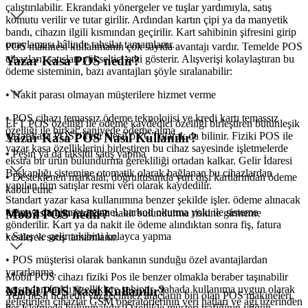
çalıştırılabilir. Ekrandaki yönergeler ve tuşlar yardımıyla, satış
komutu verilir ve tutar girilir. Ardından kartın çipi ya da manyetik
bandı, cihazın ilgili kısmından geçirilir. Kart sahibinin şifresini girip
onaylaması hâlinde tahsilat tamamlanır.
POS makinesi kullanmanın çok sayıda avantajı vardır. Temelde POS
cihazları, satışları yükseltici etki gösterir. Alışverişi kolaylaştıran bu
Yazar Kasa POS nedir?
ödeme sisteminin, bazı avantajları şöyle sıralanabilir:
• Nakit parası olmayan müşterilere hizmet verme
• POS cihazı temassız ödeme teknolojisi ve kredi kartı temassız
EFT POS özelliği ile ödeme kaydedici özelliği birleştiren bütünleşik
özelliği ile birkaç saniyede ödeme alma
yazar kasa POS “Yeni Nesil öKC” olarak da bilinir. Fiziki POS ile
Yazar Kasa POS Nasıl Kullanılır?
yazar kasa özelliklerini birleştiren bu cihaz sayesinde işletmelerde
• Peşin ya da taksitli satış yapma
ekstra bir ürün bulundurma gerekliliği ortadan kalkar. Gelir İdaresi
Başkanlığı sistemine otomatik olarak bağlanan bu cihazlardan
• Desteklenen markalar, doğrultusunda yurt dışı kartlarından ödeme
yapılan tüm satışlar resmi veri olarak kaydedilir.
kabul etme
Standart yazar kasa kullanımına benzer şekilde işler. ödeme alınacak
ürün ya da hizmet manuel, barkod okutma yolu ile sisteme
Mobil POS nedir?
• Para üstü için fazladan nakit bulundurma riskine girmeme
gönderilir. Kart ya da nakit ile ödeme alındıktan sonra fiş, fatura
• Satış ve gelir takibini kolayca yapma
kesilerek satış tamamlanır.
• POS müşterisi olarak bankanın sunduğu özel avantajlardan
yararlanma.
Mobil POS cihazı fiziki Pos ile benzer olmakla beraber taşınabilir
açısından farklı özelliklere sahiptir. Sahada kullanıma uygun olarak
Mobil POS Nasıl Kullanılır?
Yeni nesil ticaretin vazgeçilmez araçların biri olan POS makineleri,
geliştirilen cihazlar GSM operatörlerinin veri hatları ve ağı üzerinden
her işletmede bulunmalıdır. Özellikle müşteri trafiğinin yoğun