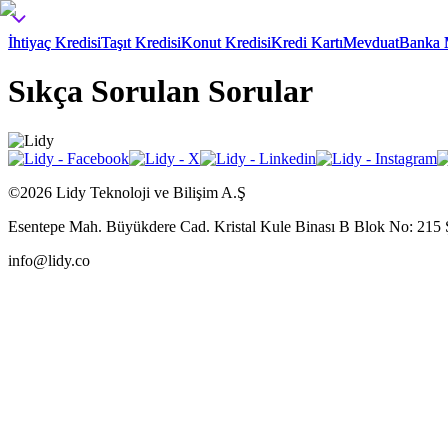
İhtiyaç Kredisi
İhtiyaç Kredisi
Taşıt Kredisi
Taşıt Kredisi
Konut Kredisi
Konut Kredisi
Kredi Kartı
Kredi Kartı
Mevduat
Mevduat
Banka M
Banka M
Sıkça Sorulan Sorular
©2026 Lidy Teknoloji ve Bilişim A.Ş
Esentepe Mah. Büyükdere Cad. Kristal Kule Binası B Blok No: 215 Şi
info@lidy.co